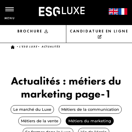
MENU
BROCHURE
CANDIDATURE EN LIGNE
Vous êtes ici
•
L'ESG LUXE
• ACTUALITÉS
Actualités :
métiers du
marketing
page-1
Le marché du Luxe
Métiers de la communication
Métiers de la vente
Métiers du marketing