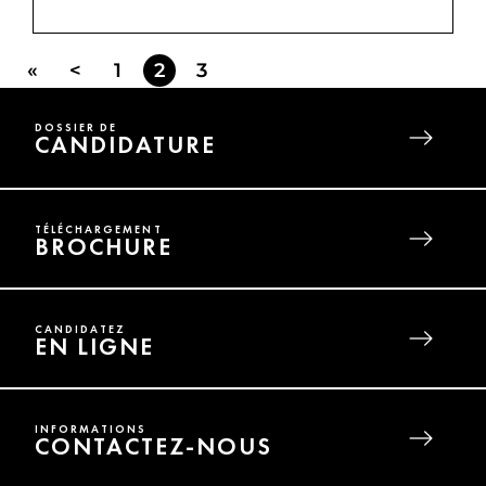
Pages
«
<
1
2
3
DOSSIER DE
CANDIDATURE
TÉLÉCHARGEMENT
BROCHURE
CANDIDATEZ
EN LIGNE
INFORMATIONS
CONTACTEZ-NOUS