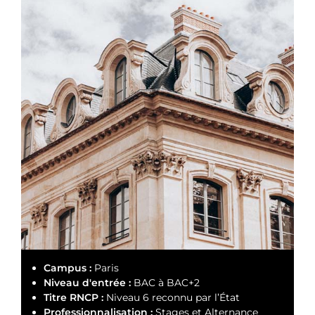
Campus :
Paris
Niveau d'entrée :
BAC à BAC+2
Titre RNCP :
Niveau 6 reconnu par l’État
Professionnalisation :
Stages et Alternance