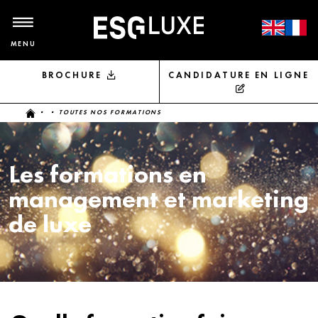
MENU
BROCHURE
CANDIDATURE EN LIGNE
Vous êtes ici
•
• TOUTES NOS FORMATIONS
Les formations en
management et marketing
de luxe