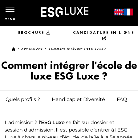
MENU
BROCHURE
CANDIDATURE EN LIGNE
Vous êtes ici
•
ADMISSIONS
• COMMENT INTÉGRER L'ESG LUXE ?
Comment intégrer l'école de
luxe ESG Luxe ?
Quels profils ?
Handicap et Diversité
FAQ
L'admission à l'
ESG Luxe
se fait sur dossier et
session d’admission. Il est possible d’entrer à l’ESG
Luxe à chaque niveau d’étude, de la 1e à la 5e année.