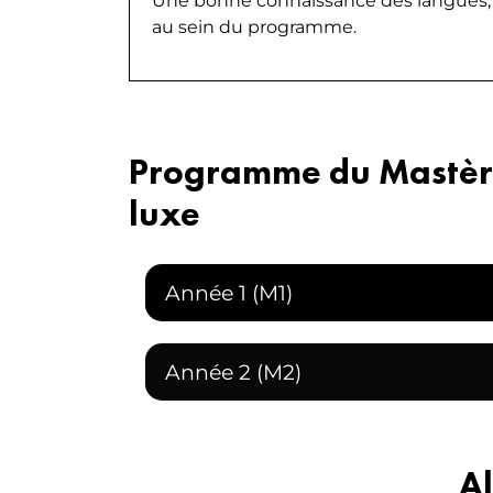
Une bonne connaissance des langues, en
au sein du programme.
Programme du Mastère
luxe
Année 1 (M1)
Année 2 (M2)
Al