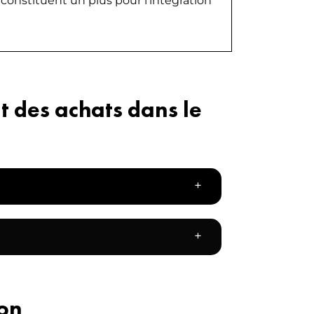
constituent un plus pour l’intégration
des achats dans le
+
+
ion