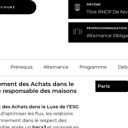
DIPLÔME
OCHURE
NG DU LUXE – DESIGN,
Titre RNCP De Niv
ER & DÉCORATION D’INTÉRIEUR
PROFESSIONNALISATION
Alternance Obliga
Prérequis
Alternance
Programme
Déb
ment des Achats dans le
Paris
ce responsable des maisons
des Achats dans le Luxe de l’ESG
’optimiser les flux, les relations
ionnement dans le respect des
sible après un
bac+3
et proposé en