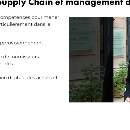
 Supply Chain et management de
s compétences pour mener
Nouveau Mastère 
articulièrement dans le
Management des A
d'approvisionnement
e de fournisseurs
et des
on digitale des achats et