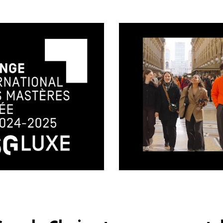
s mastères 1ère
L'ESG Luxe à Mila
Givenchy
merchandising de