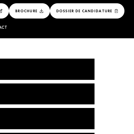
BROCHURE
DOSSIER DE CANDIDATURE
ACT
 ET
LUXE
NAL DU LUXE
E DE LUXE
GEMENT DES
ÉNEMENTIEL DU