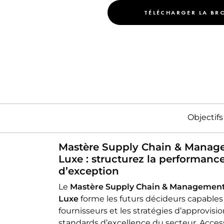
VAE
TÉLÉCHARGER LA BR
MARKETI
EXECUTIVE LUXE [NEW]
MOBILI
Objectifs
Mastère Supply Chain & Manage
Luxe : structurez la performan
d’exception
Le
Mastère Supply Chain & Management 
Luxe
forme les futurs décideurs capables d
fournisseurs et les stratégies d’approvis
standards d’excellence du secteur. Acces