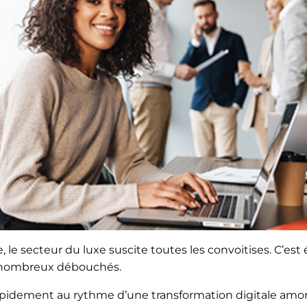
NG DU LUXE – DESIGN,
ER & DÉCORATION D’INTÉRIEUR
 le secteur du luxe suscite toutes les convoitises. C’es
de nombreux débouchés.
apidement au rythme d’une transformation digitale amo