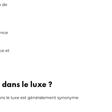
n de
s
ence
ce et
 dans le luxe ?
 dans le luxe est généralement synonyme