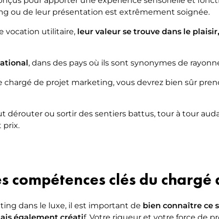
çus pour apporter une expérience sensorielle et foncti
ing ou de leur présentation est extrêmement soignée.
 vocation utilitaire,
leur valeur se trouve dans le plaisir
national
, dans des pays où ils sont synonymes de rayonn
de chargé de projet marketing, vous devrez bien sûr pr
t dérouter ou sortir des sentiers battus, tour à tour aud
 prix.
es compétences clés du chargé
ing dans le luxe, il est important de
bien connaître ce s
ais également créati
f. Votre rigueur et votre force de p