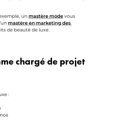
r exemple, un
mastère mode
vous
u’un
mastère en marketing des 
its de beauté de luxe.
mme chargé de projet
xe :
e
ence