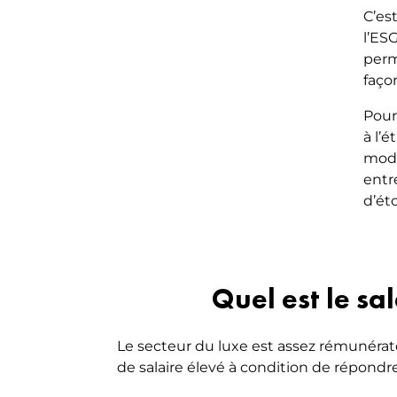
C’es
l’ES
perm
faço
Pour
à l’
modu
entr
d’éto
Quel est le sa
Le secteur du luxe est assez rémunérat
de salaire élevé à condition de répondr