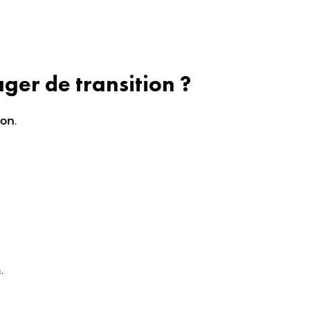
ger de transition ?
ion
.
.