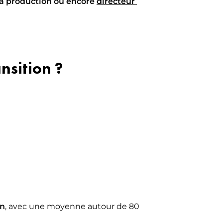
 la production ou encore
directeur 
nsition ?
an
, avec une moyenne autour de 80