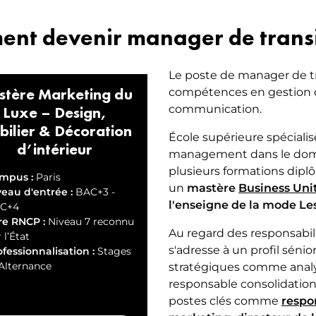
nt devenir manager de transi
Le poste de manager de tr
stère Marketing du
compétences en gestion 
Luxe – Design,
communication.
ilier & Décoration
École supérieure spécialis
d’intérieur
management dans le doma
plusieurs formations dipl
mpus :
Paris
un
mastère
Business Uni
veau d'entrée :
BAC+3 -
l'enseigne de la mode Les
C+4
re RNCP :
Niveau 7 reconnu
Au regard des responsabil
 l’État
s'adresse à un profil sénior
fessionnalisation :
Stages
 Alternance
stratégiques comme analys
responsable consolidation
postes clés comme
respo