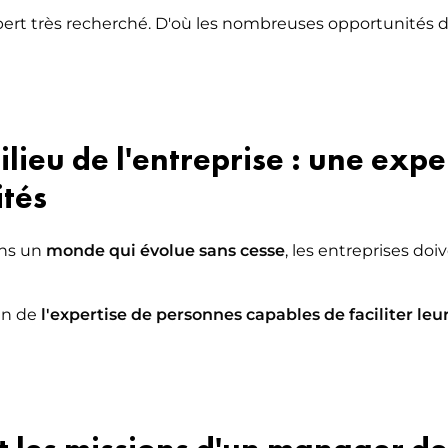
xpert très recherché. D'où les nombreuses opportunités 
NG DU LUXE – DESIGN,
ER & DÉCORATION D’INTÉRIEUR
ilieu de l'entreprise : une exp
tés
ans un
monde qui évolue sans cesse
, les entreprises doi
in de
l'expertise de personnes capables de faciliter leu