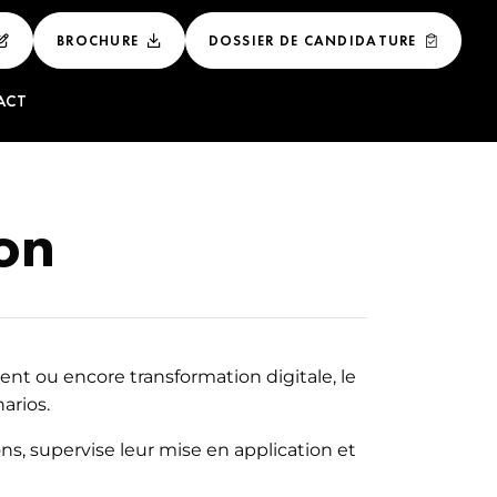
BROCHURE
DOSSIER DE CANDIDATURE
ACT
 ET
LUXE
on
NAL DU LUXE
E DE LUXE
GEMENT DES
nt ou encore transformation digitale, le
arios.
ÉNEMENTIEL DU
ons, supervise leur mise en application et