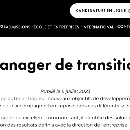
CANDIDATURE EN LIGNE
UXE
CONT
ADMISSIONS
ECOLE ET ENTREPRISES
INTERNATIONAL
ES MARKETING DU LUXE
MASTÈRES COMMERCE
LA VIE ÉTUDIANTE
LIER
TOUS NOS CAMPUS
COMMUNICATION DU 
ING DU LUXE - INDUSTRIE DU
anager de transiti
EXPÉRIENCE ÉTUDIANTE
COMMERCE DU LUXE
SERVICES ET AVANTAGES
ING DU LUXE - MODE
COMMERCE INTERNATIO
URG
LES AVIS DES ÉTUDIANTS
NG DU LUXE - BIJOUTERIE ET
HÔTELLERIE ET TOURISM
Publié le 6 juillet 2023
RIE
E
ACTUALITÉS
SUPPLY CHAIN ET MANA
 une autre entreprise, nouveaux objectifs de développeme
ING DU LUXE - COSMÉTIQUES ET
ACHATS DANS LE LUXE
TÉMOIGNAGES
té pour accompagner l'entreprise dans ces différents scén
S
COMMUNICATION ET ÉV
GLOSSAIRE
osition ou excellent communicant, il identifie des soluti
ING DU LUXE - GASTRONOMIE,
LUXE
n des résultats définis avec la direction de l'entreprise.
 SPIRITUEUX