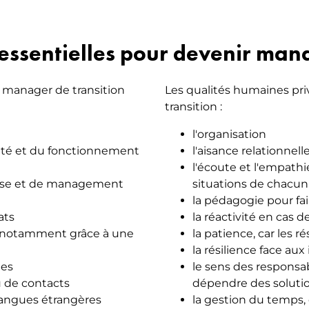
essentielles pour devenir mana
manager de transition
Les qualités humaines pri
transition :
l'organisation
vité et du fonctionnement
l'aisance relationnell
l'écoute et l'empath
hèse et de management
situations de chacun
la pédagogie pour fa
ats
la réactivité en cas 
s, notamment grâce à une
la patience, car les r
la résilience face au
les
le sens des responsabi
u de contacts
dépendre des soluti
s langues étrangères
la gestion du temps, 