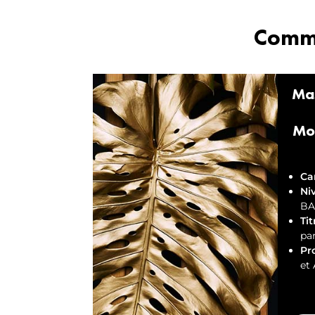
Comme
Ma
Mob
Ca
Ni
BA
Tit
par
Pro
et