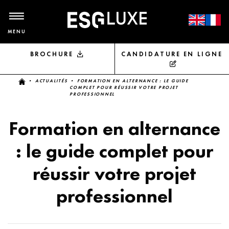
MENU
BROCHURE
CANDIDATURE EN LIGNE
Vous êtes ici
•
ACTUALITÉS
• FORMATION EN ALTERNANCE : LE GUIDE
COMPLET POUR RÉUSSIR VOTRE PROJET
PROFESSIONNEL
Formation en alternance
: le guide complet pour
réussir votre projet
professionnel