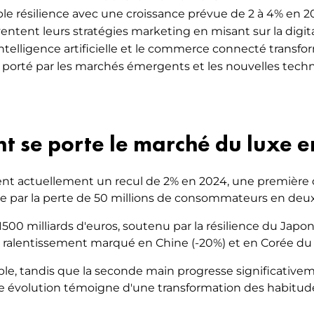
e résilience avec une croissance prévue de 2 à 4% en 202
NG DU LUXE – DESIGN,
tent leurs stratégies marketing en misant sur la digitali
ER & DÉCORATION D’INTÉRIEUR
'intelligence artificielle et le commerce connecté tran
, porté par les marchés émergents et les nouvelles techn
 se porte le marché du luxe e
nt actuellement un recul de 2% en 2024, une première d
 par la perte de 50 millions de consommateurs en deux
00 milliards d'euros, soutenu par la résilience du Japon
n ralentissement marqué en Chine (-20%) et en Corée du
table, tandis que la seconde main progresse significative
ette évolution témoigne d'une transformation des habitud