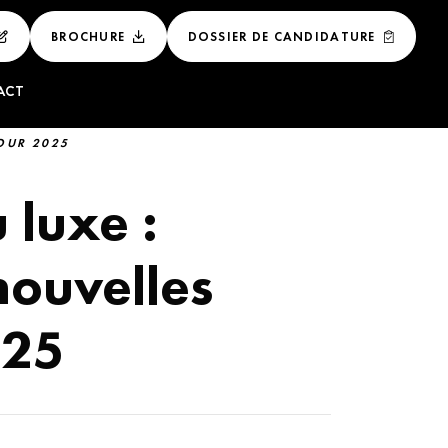
BROCHURE
DOSSIER DE CANDIDATURE
ACT
POUR 2025
 ET
LUXE
 luxe :
NAL DU LUXE
nouvelles
E DE LUXE
025
GEMENT DES
ÉNEMENTIEL DU