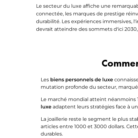
VAE
Le secteur du luxe affiche une remarquabl
MARKETI
connectée, les marques de prestige réinven
EXECUTIVE LUXE [NEW]
MOBILI
durabilité. Les expériences immersives, l
devrait atteindre des sommets d'ici 2030
Comment
Les
biens personnels de luxe
connaisse
mutation profonde du secteur, marquée
Le marché mondial atteint néanmoins 15
luxe
adaptent leurs stratégies face à u
La joaillerie reste le segment le plus s
articles entre 1000 et 3000 dollars. C
durables.