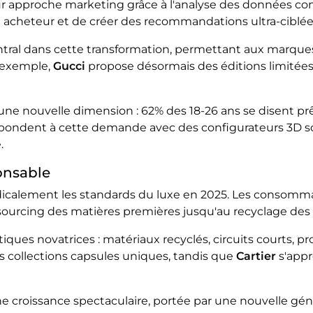
r approche marketing grâce à l'analyse des données co
e acheteur et de créer des recommandations ultra-ciblée
 central dans cette transformation, permettant aux marqu
r exemple,
Gucci
propose désormais des éditions limitées
e nouvelle dimension : 62% des 18-26 ans se disent prê
épondent à cette demande avec des configurateurs 3D so
.
onsable
dicalement les standards du luxe en 2025. Les consomma
sourcing des matières premières jusqu'au recyclage des 
ues novatrices : matériaux recyclés, circuits courts, p
es collections capsules uniques, tandis que
Cartier
s'appr
croissance spectaculaire, portée par une nouvelle génér