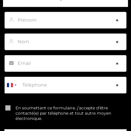
Prénom
*
Nom
*
Email
*
Téléphone
*
En soumettant ce formulaire, j’accepte d'être
contacté(e) par téléphone et tout autre moyen
électronique.