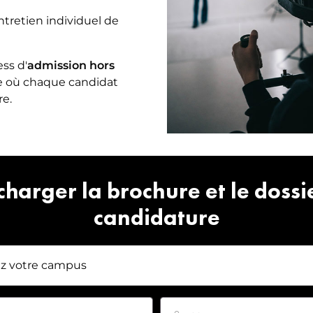
entretien individuel de
ss d'
admission hors
e où chaque candidat
re.
charger la brochure et le dossi
candidature
Nom
*