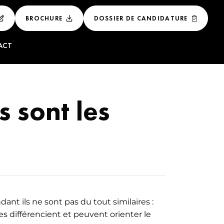
BROCHURE
DOSSIER DE CANDIDATURE
ACT
 ET
LUXE
s sont les
NAL DU LUXE
E DE LUXE
GEMENT DES
ÉNEMENTIEL DU
nt ils ne sont pas du tout similaires :
 différencient et peuvent orienter le