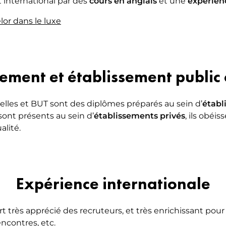
t international par des
cours en anglais
et une
expérien
lor dans le luxe
ement et établissement public 
elles et BUT sont des diplômes préparés au sein d’
établ
sont présents au sein d’
établissements privés
, ils obéi
alité.
Expérience internationale
ort très apprécié des recruteurs, et très enrichissant pou
encontres, etc.