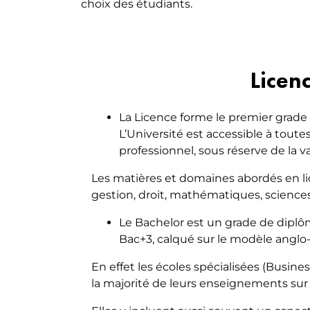
choix des étudiants.
VAE
MARKETI
EXECUTIVE LUXE [NEW]
MOBILI
Licen
La Licence forme le premier grade 
L’Université est accessible à tout
professionnel, sous réserve de la v
Les matières et domaines abordés en lic
gestion, droit, mathématiques, sciences
Le Bachelor est un grade de diplô
Bac+3, calqué sur le modèle anglo-
En effet les écoles spécialisées (Busin
la majorité de leurs enseignements sur