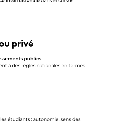
ce internationale
dans le cursus.
ou privé
issements publics
.
ssent à des règles nationales en termes
r les étudiants : autonomie, sens des