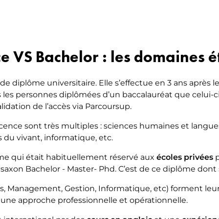
NG DU LUXE – DESIGN,
ER & DÉCORATION D’INTÉRIEUR
ce VS Bachelor : les domaines é
de diplôme universitaire. Elle s’effectue en 3 ans après 
es les personnes diplômées d’un baccalauréat que celui-c
alidation de l’accès via Parcoursup.
ence sont très multiples : sciences humaines et langues
 du vivant, informatique, etc.
me qui était habituellement réservé aux
écoles privées
p
saxon Bachelor - Master- Phd. C’est de ce diplôme dont s
ess, Management, Gestion, Informatique, etc) forment leur
 une approche professionnelle et opérationnelle.