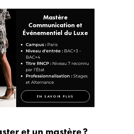
Mastère
Communication et
Événementiel du Luxe
Campus :
Paris
Niveau d'entrée :
BAC+3 -
BAC+4
Titre RNCP :
Niveau 7 reconnu
par l’État
Professionnalisation :
Stages
et Alternance
EN SAVOIR PLUS
ster et un mastère ?