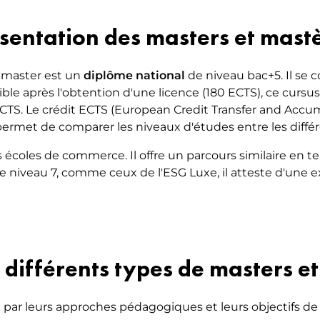
NG DU LUXE – DESIGN,
sentation des masters et mast
ER & DÉCORATION D’INTÉRIEUR
le master est un
diplôme national
de niveau bac+5. Il se 
sible après l'obtention d'une licence (180 ECTS), ce curs
ECTS. Le crédit ECTS (European Credit Transfer and Acc
rmet de comparer les niveaux d'études entre les différ
 écoles de commerce. Il offre un parcours similaire en t
 de niveau 7, comme ceux de l'ESG Luxe, il atteste d'une
 différents types de masters e
 par leurs approches pédagogiques et leurs objectifs de