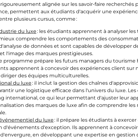
igoureusement alignée sur les savoir-faire recherchés p
nce, permettent aux étudiants d'acquérir une expérience p
 entre plusieurs cursus, comme :
dustrie du luxe
: les étudiants apprennent à analyser l
 à mieux comprendre les comportements des consommateur
ils d'analyse de données et sont capables de développer 
é et l'image des marques prestigieuses.
ce programme prépare les futurs managers du tourisme 
ants apprennent à concevoir des expériences client sur m
 diriger des équipes multiculturelles.
onal du luxe
: il inclut la gestion des chaînes d'approv
arantir une logistique efficace dans l'univers du luxe. L
 international, ce qui leur permettant d'ajuster leur app
ationalisation des marques de luxe afin de comprendre 
le.
événementiel du luxe
: il prépare les étudiants à exerce
ion d'événements d'exception. Ils apprennent à concev
s d'envergure, en développant une expertise en gestion 