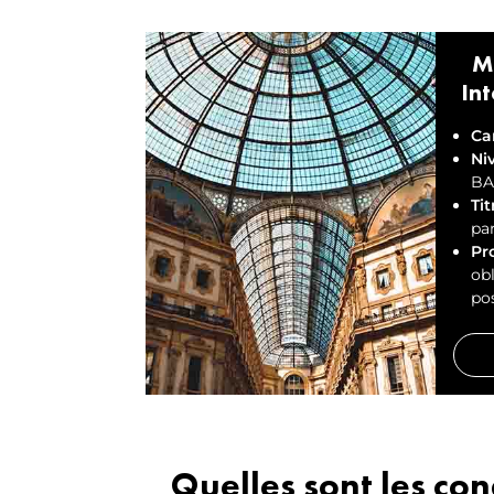
M
In
Ca
Ni
BA
Tit
par
Pr
obl
pos
Quelles sont les co