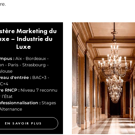
re.
stère Marketing du
uxe – Industrie du
Luxe
mpus :
Aix - Bordeaux -
n - Paris - Strasbourg -
ulouse
veau d'entrée :
BAC+3 -
C+4
re RNCP :
Niveau 7 reconnu
 l’État
fessionnalisation :
Stages
 Alternance
EN SAVOIR PLUS