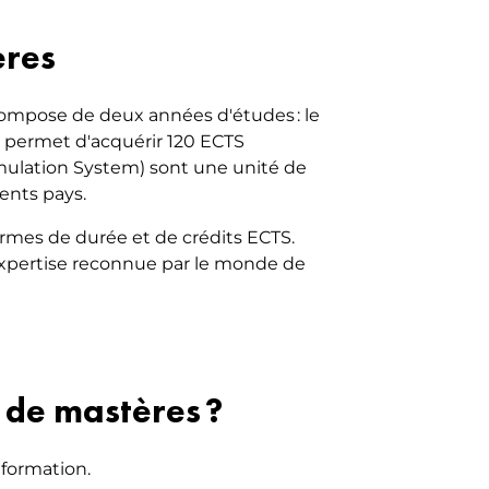
ères
compose de deux années d'études : le
us permet d'acquérir 120 ECTS
umulation System) sont une unité de
ents pays.
ermes de durée et de crédits ECTS.
 expertise reconnue par le monde de
t de mastères ?
 formation.