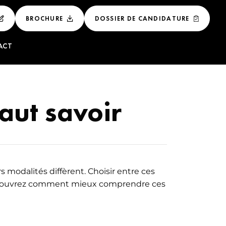
BROCHURE
DOSSIER DE CANDIDATURE
ACT
 ET
LUXE
faut savoir
NAL DU LUXE
E DE LUXE
GEMENT DES
 modalités diffèrent. Choisir entre ces
Découvrez comment mieux comprendre ces
ÉNEMENTIEL DU