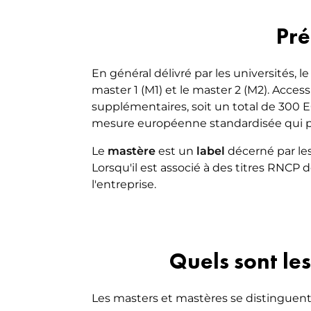
VAE
MARKETI
Pré
EXECUTIVE LUXE [NEW]
MOBILI
En général délivré par les universités, 
master 1 (M1) et le master 2 (M2). Acces
supplémentaires, soit un total de 300 
mesure européenne standardisée qui pe
Le
mastère
est un
label
décerné par les
Lorsqu'il est associé à des titres RNCP
l'entreprise.
Quels sont les
Les masters et mastères se distinguent