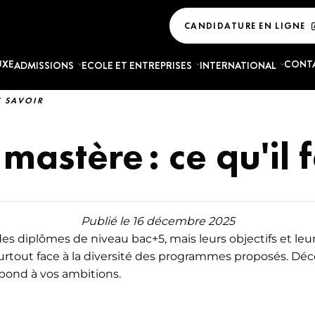
CANDIDATURE EN LIGNE
UXE
CONT
ADMISSIONS
ECOLE ET ENTREPRISES
INTERNATIONAL
T SAVOIR
ES MARKETING DU LUXE
MASTÈRES COMMERCE
LA VIE ÉTUDIANTE
LIER
TOUS NOS CAMPUS
COMMUNICATION DU 
mastère : ce qu'il 
ING DU LUXE - INDUSTRIE DU
EXPÉRIENCE ÉTUDIANTE
COMMERCE DU LUXE
SERVICES ET AVANTAGES
ING DU LUXE - MODE
COMMERCE INTERNATIO
URG
LES AVIS DES ÉTUDIANTS
NG DU LUXE - BIJOUTERIE ET
HÔTELLERIE ET TOURISM
Publié le 16 décembre 2025
RIE
E
ACTUALITÉS
SUPPLY CHAIN ET MANA
 diplômes de niveau bac+5, mais leurs objectifs et leurs
ING DU LUXE - COSMÉTIQUES ET
ACHATS DANS LE LUXE
TÉMOIGNAGES
urtout face à la diversité des programmes proposés. 
S
spond à vos ambitions.
COMMUNICATION ET ÉV
GLOSSAIRE
ING DU LUXE - GASTRONOMIE,
LUXE
 SPIRITUEUX