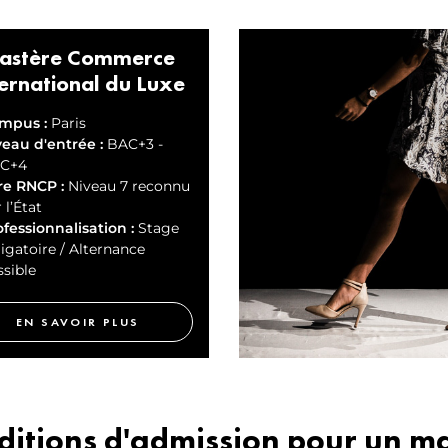
astère Commerce
ternational du Luxe
mpus :
Paris
veau d'entrée :
BAC+3 -
C+4
re RNCP :
Niveau 7 reconnu
 l’État
ofessionnalisation :
Stage
igatoire / Alternance
sible
EN SAVOIR PLUS
nditions d'admission pour un ma