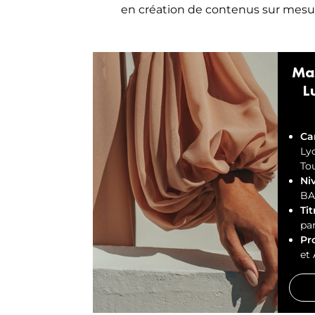
en création de contenus sur mesu
Ma
L
Ca
Lyo
To
Ni
BA
Tit
par
Pro
et