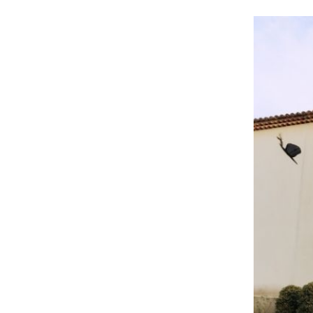
VAE
MARKETI
EXECUTIVE LUXE [NEW]
MOBILI