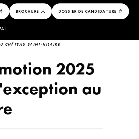
BROCHURE
DOSSIER DE CANDIDATURE
ACT
U CHÂTEAU SAINT-HILAIRE
 ET
LUXE
omotion 2025
NAL DU LUXE
d'exception au
E DE LUXE
re
GEMENT DES
ÉNEMENTIEL DU