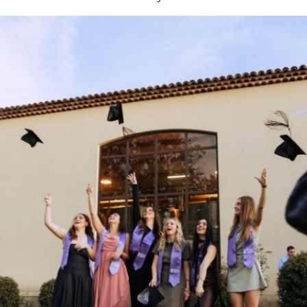
NG DU LUXE – DESIGN,
ER & DÉCORATION D’INTÉRIEUR