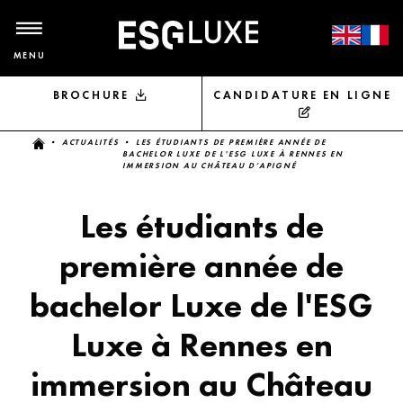
MENU
BROCHURE
CANDIDATURE EN LIGNE
Vous êtes ici
•
ACTUALITÉS
• LES ÉTUDIANTS DE PREMIÈRE ANNÉE DE
BACHELOR LUXE DE L'ESG LUXE À RENNES EN
IMMERSION AU CHÂTEAU D’APIGNÉ
Les étudiants de
première année de
bachelor Luxe de l'ESG
Luxe à Rennes en
immersion au Château