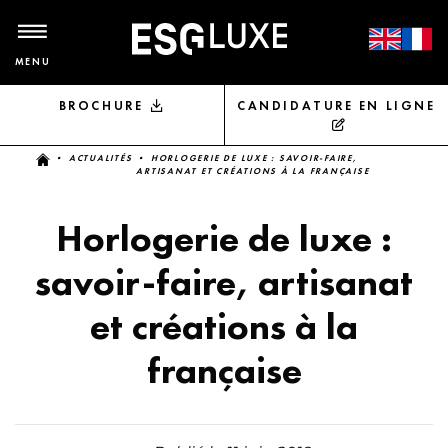
MENU
BROCHURE
CANDIDATURE EN LIGNE
Vous êtes ici
•
ACTUALITÉS
• HORLOGERIE DE LUXE : SAVOIR-FAIRE,
ARTISANAT ET CRÉATIONS À LA FRANÇAISE
Horlogerie de luxe :
savoir-faire, artisanat
et créations à la
française