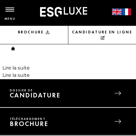
MENU
BROCHURE
CANDIDATURE EN LIGNE
Vous êtes ici
Lire la suite
de École de Marketing du Luxe à Dijon
Lire la suite
de Bachelor Luxe – Commerce et
Marketing
DOSSIER DE
CANDIDATURE
TÉLÉCHARGEMENT
BROCHURE